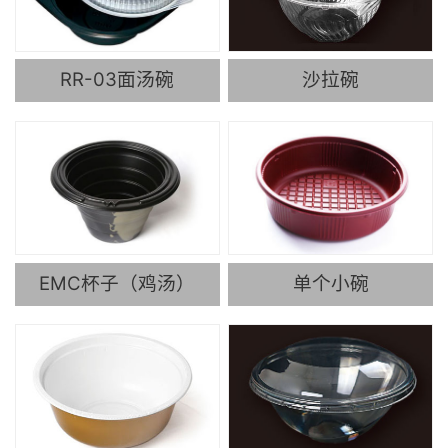
RR-03面汤碗
沙拉碗
EMC杯子（鸡汤）
单个小碗