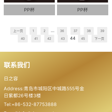
PP杯
PP杯
...
上一页
1
2
36
37
38
39
44
40
41
42
43
45
下一页
联系我们
日之容
Address:青岛市城阳区中城路555号金
日紫都26号楼3楼
Tel:+86-532-87753888