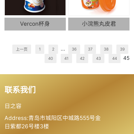
Vercon杯身
小浣熊丸皮君
...
上一页
1
2
36
37
38
39
45
40
41
42
43
44
联系我们
日之容
Address:青岛市城阳区中城路555号金
日紫都26号楼3楼