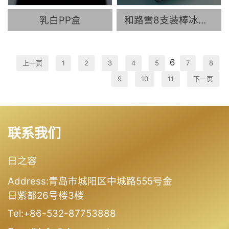
乳白PP盒
和路雪8支装棒冰托盒方盒
6
上一页
1
2
3
4
5
7
8
9
10
11
下一页
联系我们
日之容
Address:青岛市城阳区中城路555号金
日紫都26号楼3楼
Tel:+86-532-87753888