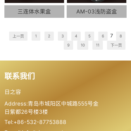
三连体水果盒
AM-03浅防盗盒
7
上一页
1
2
3
4
5
6
8
9
10
11
下一页
联系我们
日之容
Address:青岛市城阳区中城路555号金
日紫都26号楼3楼
Tel:+86-532-87753888