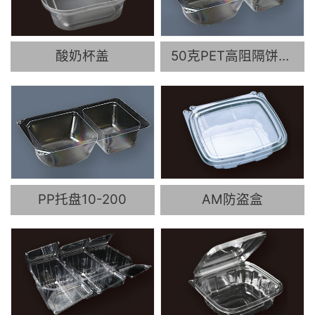
酸奶杯盖
50克PET高阻隔饼干盒
PP托盘10-200
AM防盗盒