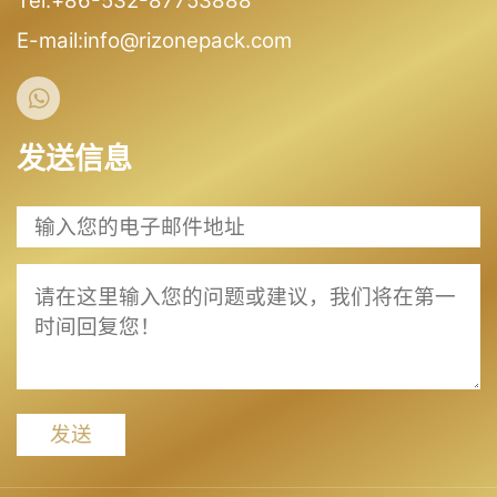
Tel:+86-532-87753888
E-mail:info@rizonepack.com
发送信息
发送