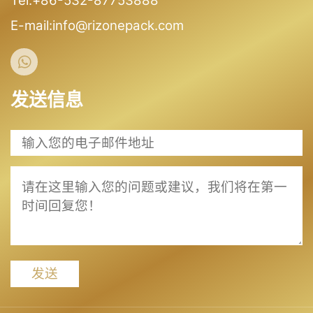
Tel:+86-532-87753888
E-mail:info@rizonepack.com
发送信息
发送