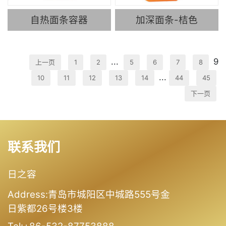
自热面条容器
加深面条-桔色
...
9
上一页
1
2
5
6
7
8
...
10
11
12
13
14
44
45
下一页
联系我们
日之容
Address:青岛市城阳区中城路555号金
日紫都26号楼3楼